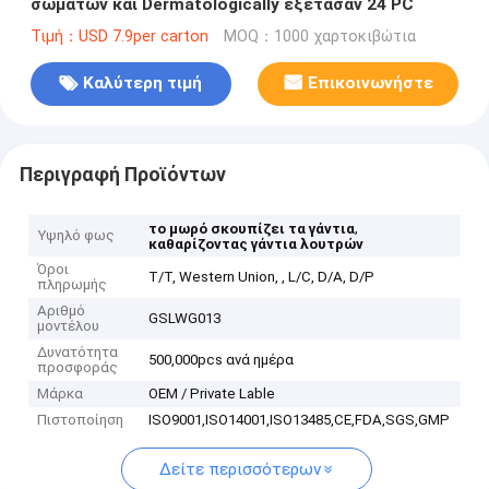
σωμάτων και Dermatologically εξέτασαν 24 PC
Τιμή：USD 7.9per carton
MOQ：1000 χαρτοκιβώτια
Καλύτερη τιμή
Επικοινωνήστε
Περιγραφή Προϊόντων
,
το μωρό σκουπίζει τα γάντια
Υψηλό φως
καθαρίζοντας γάντια λουτρών
Όροι
T/T, Western Union, , L/C, D/A, D/P
πληρωμής
Αριθμό
GSLWG013
μοντέλου
Δυνατότητα
500,000pcs ανά ημέρα
προσφοράς
Μάρκα
OEM / Private Lable
Πιστοποίηση
ISO9001,ISO14001,ISO13485,CE,FDA,SGS,GMP
Δείτε περισσότερων