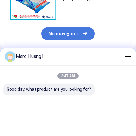
γαντιών τριφτών σωμάτων
και Dermatologically
εξέτασαν 24 PC
Να συνεχίσει
Marc Huang1
Συνιστώμενα Προϊόντα
3:47 AM
Good day, what product are you looking for?
Γάντι Υγρού
Γάντια υγρού
Διάμετρα γάντ
Καθαρισμού
πλυσίματος Arc για
υγρού πλύματο
Spunlace: Οικιακής
καθαρισμό
καθαρισμό
Χρήσης, Έτοιμο για
σώματος/ Γάντια
σώματος/γάντ