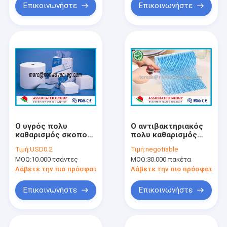
Επικοινωνήστε
Επικοινωνήστε
Ο υγρός πολυ
Ο αντιβακτηριακός
καθαρισμός σκοπού
πολυ καθαρισμός
σκουπίζει
σκοπού σκουπίζει
Τιμή:
USD0.2
Τιμή:
negotiable
το πλύσιμο των
MOQ:
10.000 τσάντες
MOQ:
30.000 πακέτα
πιάτων για την
κουζίνα
Λάβετε την πιο πρόσφατη τιμή
Λάβετε την πιο πρόσφατη τι
Επικοινωνήστε
Επικοινωνήστε