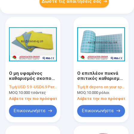
Δώστε τις απαιτήσεις σας
Ο μη υφαμένος
Ο επιπλέον πυκνά
καθαρισμός σκοπού
σπιτικός καθαρισμός
εργαλείων πολυ
σκουπίζει τη
Τιμή:
USD 5.9 -USD6.9 Per Bag
Τιμή:
It depens on your specifications
σκουπίζει Washable
σκουπίζοντας
MOQ:
10.000 τσάντες
MOQ:
10.000 ρόλοι
ιδιαίτερα
διάτρηση βελόνων
απορροφητικό
ρόλων
Λάβετε την πιο πρόσφατη τιμή
Λάβετε την πιο πρόσφατη τι
Polymide για τα
αυτοκίνητα
Επικοινωνήστε
Επικοινωνήστε