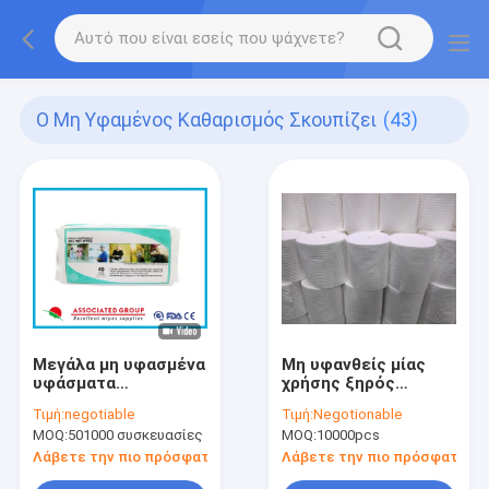
Ο Μη Υφαμένος Καθαρισμός Σκουπίζει
(43)
Μεγάλα μη υφασμένα
Μη υφανθείς μίας
υφάσματα
χρήσης ξηρός
καθαρισμού 30cm X
πετσετών σκουπίζει
Τιμή:
negotiable
Τιμή:
Negotionable
20cm OEM υγρά
180 κομμάτια ανά
MOQ:
501000 συσκευασίες
MOQ:
10000pcs
υφάσματα για
ρόλο κανένας
ευαίσθητο δέρμα 40
Λάβετε την πιο πρόσφατη τιμή
Λάβετε την πιο πρόσφατη τι
PCS/Pkt