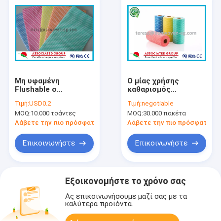
Μη υφαμένη
Ο μίας χρήσης
Flushable ο
καθαρισμός
καθαρισμός
υφάσματος
Τιμή:
USD0.2
Τιμή:
negotiable
σκουπίζει το υψηλό
σκουπίζει
MOQ:
10.000 τσάντες
MOQ:
30.000 πακέτα
απορροφώντας
Washcloths, ο
υλικό για έξοχο
καθαρισμός
Λάβετε την πιο πρόσφατη τιμή
Λάβετε την πιο πρόσφατη τι
μαλακό
τουαλετών
ηλεκτρονικής
σκουπίζει
Επικοινωνήστε
Επικοινωνήστε
Εξοικονομήστε το χρόνο σας
Ας επικοινωνήσουμε μαζί σας με τα
καλύτερα προϊόντα.