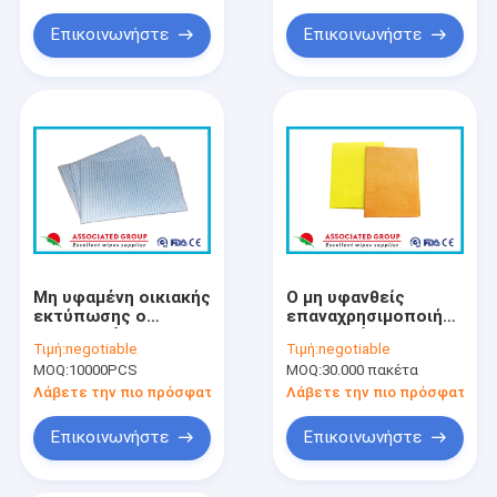
ανακύκλωσης χρήση
σκουπίζει
Επικοινωνήστε
Επικοινωνήστε
Μη υφαμένη οικιακής
Ο μη υφανθείς
εκτύπωσης ο
επαναχρησιμοποιήσιμος
καθαρισμός
μη τοξικός
Τιμή:
negotiable
Τιμή:
negotiable
σκουπίζει, μίας
καθαρισμός
MOQ:
10000PCS
MOQ:
30.000 πακέτα
χρήσης Spunlace μη
κουζινών σκουπίζει
υφανθε'ν σκουπίζει
το υπερβολικό
Λάβετε την πιο πρόσφατη τιμή
Λάβετε την πιο πρόσφατη τι
απορροφητικό
νερού
Επικοινωνήστε
Επικοινωνήστε