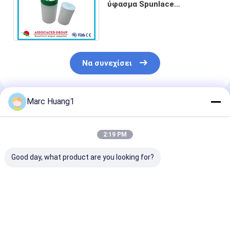
ύφασμα Spunlace
πολυεστέρα, οικιακό
βιοδιασπάσιμο μη υφαμένο
ύφασμα
Να συνεχίσει
Marc Huang1
Συνιστώμενα Προϊόντα
2:19 PM
Good day, what product are you looking for?
Spunlace Roll
Premium Polyester-
High Quality
Produced by
Viscose Spunlace
Standard Spu
Germany Machine,
Nonwoven for Wet
Nonwoven Fab