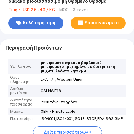
οικιακό βιοδιασπάσιμο μη υφαμένο ύφασμα
Τιμή：USD 2.5~4.0 / KG
MOQ：3 τόνοι
Καλύτερη τιμή
Επικοινωνήστε
Περιγραφή Προϊόντων
,
μη υφαμένο ύφασμα βαμβακιού
Υψηλό φως
μη υφαμένο τρυπημένο με διατρητική
μηχανή βελόνα ύφασμα
Όροι
L/C, T/T, Western Union
πληρωμής
Αριθμό
GSLNWF18
μοντέλου
Δυνατότητα
2000 τόνοι το χρόνο
προσφοράς
Μάρκα
OEM / Private Lable
Πιστοποίηση
ISO9001,ISO14001,ISO13485,CE,FDA,SGS,GMP
Δείτε περισσότερων