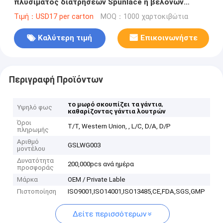
πλυσίματος διατρήσεων Spunlace ή βελόνων
ράβουν ή υπερηχητικό 50pcs
Τιμή：USD17 per carton
MOQ：1000 χαρτοκιβώτια
Καλύτερη τιμή
Επικοινωνήστε
Περιγραφή Προϊόντων
,
το μωρό σκουπίζει τα γάντια
Υψηλό φως
καθαρίζοντας γάντια λουτρών
Όροι
T/T, Western Union, , L/C, D/A, D/P
πληρωμής
Αριθμό
GSLWG003
μοντέλου
Δυνατότητα
200,000pcs ανά ημέρα
προσφοράς
Μάρκα
OEM / Private Lable
Πιστοποίηση
ISO9001,ISO14001,ISO13485,CE,FDA,SGS,GMP
Δείτε περισσότερων