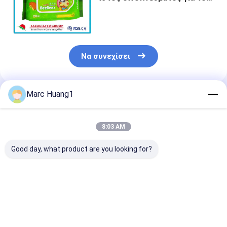
μωρό, βασισμένο στο νερό
μωρό 20 φύλλων σκουπίζει
Να συνεχίσει
Marc Huang1
Συνιστώμενα Προϊόντα
8:03 AM
Good day, what product are you looking for?
Το μωρό φροντίδας
Irritating No 80 Pcs
Gentle Baby W
δέρματος υγρό δεν
20 16cm Durable
Wipes Designe
σκουπίζει κανέναν
Protective
Cleaning Sensi
φορητό
Packaging Material
Skin Customiz