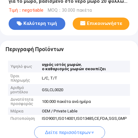
για το μωρό, βασισμένο στο νερό μωρό 20 φύλλων
σκουπίζει
Τιμή：negotiable
MOQ：30.000 πακέτα
Καλύτερη τιμή
Επικοινωνήστε
Περιγραφή Προϊόντων
,
υγρός ιστός μωρών
Υψηλό φως
ο καθαρισμός μωρών σκουπίζει
Όροι
L/C, T/T
πληρωμής
Αριθμό
GSLCL0020
μοντέλου
Δυνατότητα
100.000 πακέτα ανά ημέρα
προσφοράς
Μάρκα
OEM / Private Lable
Πιστοποίηση
ISO9001,ISO14001,ISO13485,CE,FDA,SGS,GMP
Δείτε περισσότερων