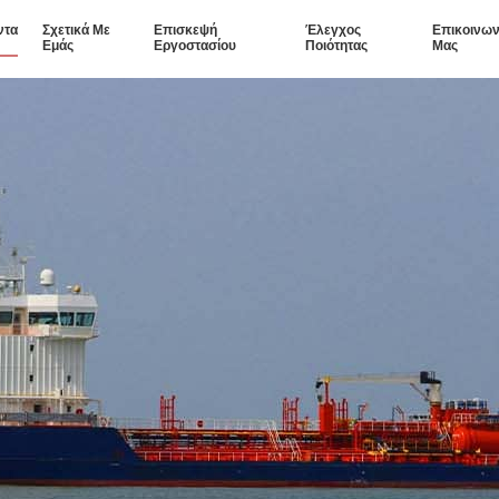
ντα
Σχετικά Με
Επισκεψή
Έλεγχος
Επικοινων
Εμάς
Εργοστασίου
Ποιότητας
Μας