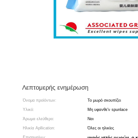
Λεπτομερής ενημέρωση
Όνομα προϊόντων:
Το μωρό σκουπίζει
Υλικό:
Μη υφανθε'ν spunlace
Άρωμα ελεύθερο:
Ναι
Ηλικία Apllication:
Όλες οι ηλικίες
Επισημαίνω:
υγρός ιστός μωρών
ο 
,