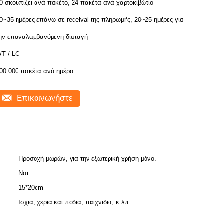
0 σκουπίζει ανά πακέτο, 24 πακέτα ανά χαρτοκιβώτιο
0~35 ημέρες επάνω σε receival της πληρωμής, 20~25 ημέρες για
ην επαναλαμβανόμενη διαταγή
/T / LC
00.000 πακέτα ανά ημέρα
Επικοινωνήστε
Προσοχή μωρών, για την εξωτερική χρήση μόνο.
Ναι
15*20cm
Ισχία, χέρια και πόδια, παιχνίδια, κ.λπ.