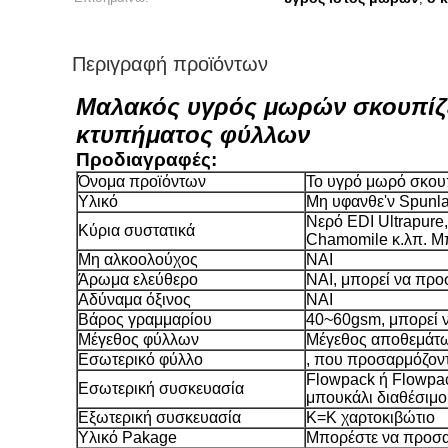
Περιγραφή προϊόντων
Μαλακός υγρός μωρών σκουπίζε
κτυπήματος φύλλων
Προδιαγραφές:
Όνομα προϊόντων
Το υγρό μωρό σκουπ
Υλικό
Μη υφανθε'ν Spunl
Νερό EDI Ultrapure, 
Κύρια συστατικά
Chamomile κ.λπ. Μπ
Μη αλκοολούχος
ΝΑΙ
Άρωμα ελεύθερο
ΝΑΙ, μπορεί να προ
Αδύναμα όξινος
ΝΑΙ
Βάρος γραμμαρίου
40~60gsm, μπορεί 
Μέγεθος φύλλων
Μέγεθος αποθεμάτω
Εσωτερικό φύλλο
, που προσαρμόζον
Flowpack ή Flowpack
Εσωτερική συσκευασία
μπουκάλι διαθέσιμο
Εξωτερική συσκευασία
K=K χαρτοκιβώτιο
Υλικό Pakage
Μπορέστε να προσα