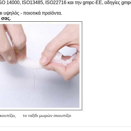
SO 14000, ISO13485, ISO22716 και την gmpc-ΕΕ, οδηγίες gmp
 υψηλός - ποιοτικά προϊόντα.
 σας.
κουπίζει
,
το ταξίδι μωρών σκουπίζει