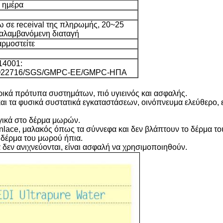
 ημέρα
 σε receival της πληρωμής, 20~25
ναλαμβανόμενη διαταγή
ρμοστείτε
14001:
SO22716/SGS/GMPC-ΕΕ/GMPC-ΗΠΑ
ατρικά πρότυπα συστημάτων, πιό υγιεινός και ασφαλής.
 και τα φυσικά συστατικά εγκαταστάσεων, οινόπνευμα ελεύθερο
ργικά στο δέρμα μωρών.
lace, μαλακός όπως τα σύννεφα και δεν βλάπτουν το δέρμα τ
 δέρμα του μωρού ήπια.
 δεν ανιχνεύονται, είναι ασφαλή να χρησιμοποιηθούν.