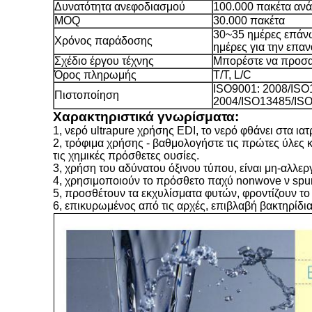
Δυνατότητα ανεφοδιασμού
100.000 πακέτα ανά
MOQ
30.000 πακέτα
30~35 ημέρες επάνω
Χρόνος παράδοσης
ημέρες για την επα
Σχέδιο έργου τέχνης
Μπορέστε να προσα
Όρος πληρωμής
T/T, L/C
ISO9001: 2008/ISO
Πιστοποίηση
2004/ISO13485/I
Χαρακτηριστικά γνωρίσματα:
1, νερό ultrapure χρήσης EDI, το νερό φθάνει στα ι
2, τρόφιμα χρήσης - βαθμολογήστε τις πρώτες ύλες
τις χημικές πρόσθετες ουσίες.
3, χρήση του αδύνατου όξινου τύπου, είναι μη-αλλε
4, χρησιμοποιούν το πρόσθετο παχύ nonwove ν spun
5, προσθέτουν τα εκχυλίσματα φυτών, φροντίζουν το
6, επικυρωμένος από τις αρχές, επιβλαβή βακτηρίδια