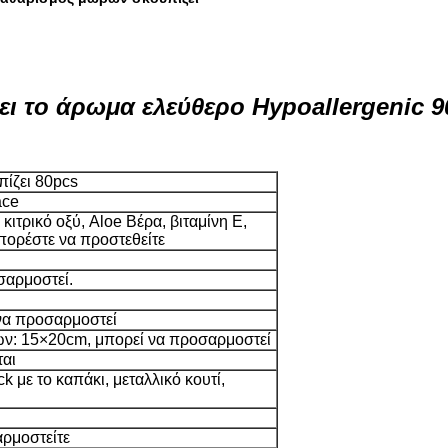
ι το άρωμα ελεύθερο Hypoallergenic 
ίζει 80pcs
ace
κιτρικό οξύ, Aloe Βέρα, βιταμίνη Ε,
ορέστε να προστεθείτε
σαρμοστεί.
να προσαρμοστεί
ν: 15×20cm, μπορεί να προσαρμοστεί
ται
 με το καπάκι, μεταλλικό κουτί,
ρμοστείτε