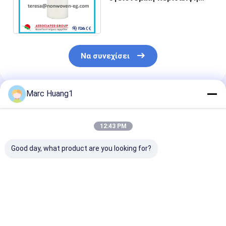
150 καθαρισμού ρόλων
σκουπίζει ανά ρόλο
Να συνεχίσει
Marc Huang1
Συνιστώμενα Προϊόντα
12:43 PM
Good day, what product are you looking for?
Μη υφαμένος ρόλος
Προσαρμόσιμα ρολά
40g σαφής μί
υφάσματος
μη υφασμένου
χρήσης ξηρός
υφάσματος υψηλής
σκουπίζει το 
ποιότητας με
για αντιβακτη