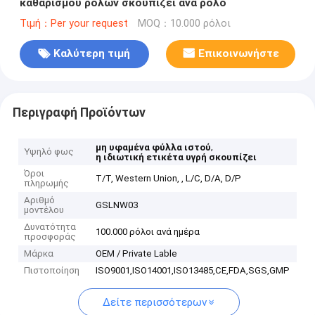
καθαρισμού ρόλων σκουπίζει ανά ρόλο
Τιμή：Per your request
MOQ：10.000 ρόλοι
Καλύτερη τιμή
Επικοινωνήστε
Περιγραφή Προϊόντων
,
μη υφαμένα φύλλα ιστού
Υψηλό φως
η ιδιωτική ετικέτα υγρή σκουπίζει
Όροι
T/T, Western Union, , L/C, D/A, D/P
πληρωμής
Αριθμό
GSLNW03
μοντέλου
Δυνατότητα
100.000 ρόλοι ανά ημέρα
προσφοράς
Μάρκα
OEM / Private Lable
Πιστοποίηση
ISO9001,ISO14001,ISO13485,CE,FDA,SGS,GMP
Δείτε περισσότερων