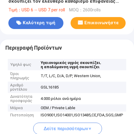
σκουπίζει τον ελεύθερο καθαρισμό επιφάνειας
οινοπνεύματος
Τιμή：USD 6 -- USD 7 per roll
MOQ：2600rolls
Καλύτερη τιμή
Επικοινωνήστε
Περιγραφή Προϊόντων
,
Υγειονομικός υγρός σκουπίζει
Υψηλό φως
η απολύμανση υγρή σκουπίζει
Όροι
T/T, L/C, D/A, D/P, Western Union,
πληρωμής
Αριθμό
GSL16185
μοντέλου
Δυνατότητα
4.000 ρόλοι ανά ημέρα
προσφοράς
Μάρκα
OEM / Private Lable
Πιστοποίηση
ISO9001,ISO14001,ISO13485,CE,FDA,SGS,GMP
Δείτε περισσότερων