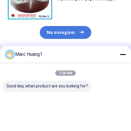
σκουπίζει τον ελεύθερο
καθαρισμό επιφάνειας
οινοπνεύματος
Να συνεχίσει
Marc Huang1
Συνιστώμενα Προϊόντα
7:20 AM
Good day, what product are you looking for?
Υγειονομικός
Απολυμαντικός
Δυνατή προστ
απολυμαντικός
υγρός ταξιδιού
Εύκολη εφαρμ
υγρός σκουπίζει
σκουπίζει
Επαγγελματικ
ποιότητα