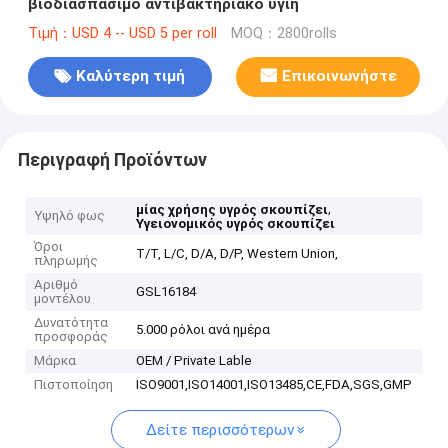
βιοδιασπάσιμο αντιβακτηριακό υγιή
Τιμή：USD 4 -- USD 5 per roll
MOQ：2800rolls
Καλύτερη τιμή
Επικοινωνήστε
Περιγραφή Προϊόντων
,
μίας χρήσης υγρός σκουπίζει
Υψηλό φως
Υγειονομικός υγρός σκουπίζει
Όροι
T/T, L/C, D/A, D/P, Western Union,
πληρωμής
Αριθμό
GSL16184
μοντέλου
Δυνατότητα
5.000 ρόλοι ανά ημέρα
προσφοράς
Μάρκα
OEM / Private Lable
Πιστοποίηση
ISO9001,ISO14001,ISO13485,CE,FDA,SGS,GMP
Δείτε περισσότερων