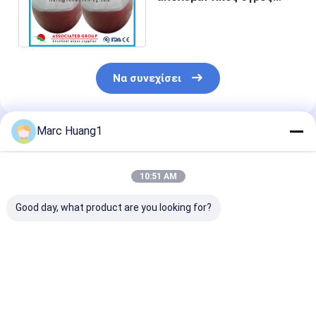
σκουπίζει βιοδιασπάσιμο
αντιβακτηριακό υγιή
Να συνεχίσει
Marc Huang1
Συνιστώμενα Προϊόντα
10:51 AM
Good day, what product are you looking for?
Υγειονομικός
Απολυμαντικός
Δυνατή προστ
απολυμαντικός
υγρός ταξιδιού
Εύκολη εφαρμ
υγρός σκουπίζει
σκουπίζει
Επαγγελματικ
ποιότητα