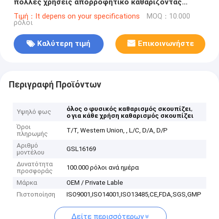
πολλές χρήσεις απορροφητικό καθαρίζοντας
ύφασμα 70pk υφασμάτων
Τιμή：It depens on your specifications
MOQ：10.000
ρόλοι
Καλύτερη τιμή
Επικοινωνήστε
Περιγραφή Προϊόντων
,
όλος ο φυσικός καθαρισμός σκουπίζει
Υψηλό φως
ο για κάθε χρήση καθαρισμός σκουπίζει
Όροι
T/T, Western Union, , L/C, D/A, D/P
πληρωμής
Αριθμό
GSL16169
μοντέλου
Δυνατότητα
100.000 ρόλοι ανά ημέρα
προσφοράς
Μάρκα
OEM / Private Lable
Πιστοποίηση
ISO9001,ISO14001,ISO13485,CE,FDA,SGS,GMP
Δείτε περισσότερων