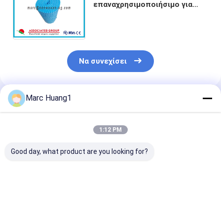
επαναχρησιμοποιήσιμο για
πολλές χρήσεις
απορροφητικό καθαρίζοντας
ύφασμα 70pk υφασμάτων
Να συνεχίσει
Marc Huang1
Συνιστώμενα Προϊόντα
1:12 PM
Good day, what product are you looking for?
Μεγάλα μη
Ο πολυ βαρέων
Ο πολυ στεγνό
υφασμένα
καθηκόντων
υφαμένος
υφάσματα
καθαρισμός σκοπού
καθαρισμός σ