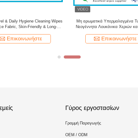
 καθαρισμός πατωμάτων λεμονιών
Ο υγρός εξοπλισμός γυμναστικής 
ρέσκος σκουπίζει το μη υφανθε'ν
ύφασμα 50g Spunlace
Επικοινωνήστε
Επικοινωνήστε
εμείς
Γύρος εργοστασίων
Γραμμή Παραγωγής
OEM / ODM