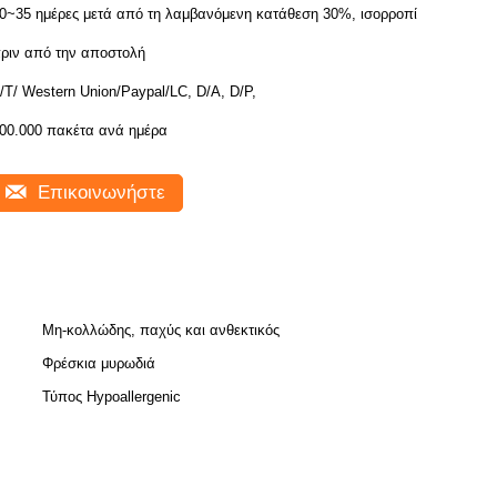
0~35 ημέρες μετά από τη λαμβανόμενη κατάθεση 30%, ισορροπία
ριν από την αποστολή
/T/ Western Union/Paypal/LC, D/A, D/P,
00.000 πακέτα ανά ημέρα
Επικοινωνήστε
Μη-κολλώδης, παχύς και ανθεκτικός
Φρέσκια μυρωδιά
Τύπος Hypoallergenic