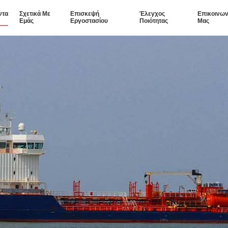
ντα
Σχετικά Με
Επισκεψή
Έλεγχος
Επικοινων
Εμάς
Εργοστασίου
Ποιότητας
Μας