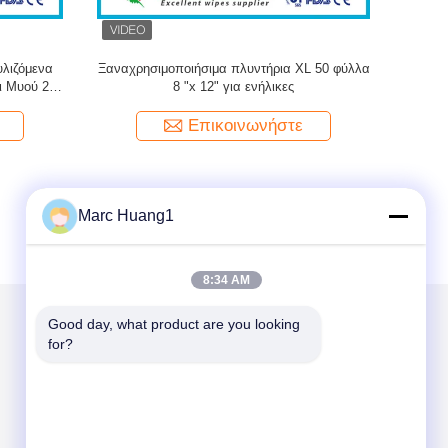
σκουπίζει
Καθαρίστε το χωριστά συσκευασμένο χέρι
σκουπίζει το αντιβακτηριακό μέγεθος ταξιδιού
Επικοινωνήστε
Marc Huang1
8:34 AM
Good day, what product are you looking 
for?
Στείλτε μας μήνυμα