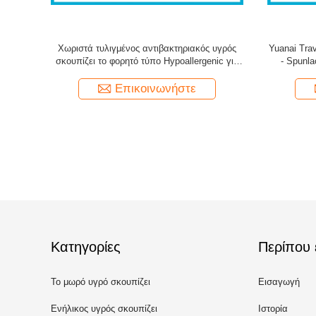
L 50 φύλλα
Pomelo λεμονιών ο καθαρισμός κουζινών
Ο μικρός
γεύσης υγρός σκουπίζει το μη υφανθε'ν
σημείων φ
ύφασμα 60g Spunlace
Επικοινωνήστε
Κατηγορίες
Περίπου 
Το μωρό υγρό σκουπίζει
Εισαγωγή
Ενήλικος υγρός σκουπίζει
Ιστορία