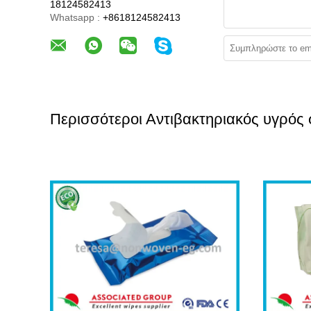
18124582413
Whatsapp :
+8618124582413
Περισσότεροι Αντιβακτηριακός υγρός 