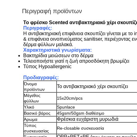
Περιγραφή προϊόντων
Το φρέσκο Scented αντιβακτηριακό χέρι σκουπίζε
Περιγραφές:
Η αντιβακτηριακή επιφάνεια σκουπίζει γίνεται με τ
& επιφάνεια οινοπνεύματος sanitiser, περιέχοντας ε
δέρμα φύλλων μαλακά.
Χαρακτηριστικά γνωρίσματα:
Βακτηρίδια μειώσεων στο δέρμα
Τελειοποιήστε γιατί η ζωή απροσδόκητη βρωμίζει
Τύπος Hypoallergenic
Προδιαγραφές:
Όνομα
Το αντιβακτηριακό χέρι σκουπίζει
προϊόντων
Μέγεθος
15x20cm/pcs
φύλλων
Υλικό
Spunlace
Βασικό βάρος
45gsm/50gsm διαθέσιμο
Φρέσκια ευχάριστη μυρωδιά
Άρωμα
Τύπος
Re-closable συσκευασία
συσκευασίας
OPP+PET+PE (