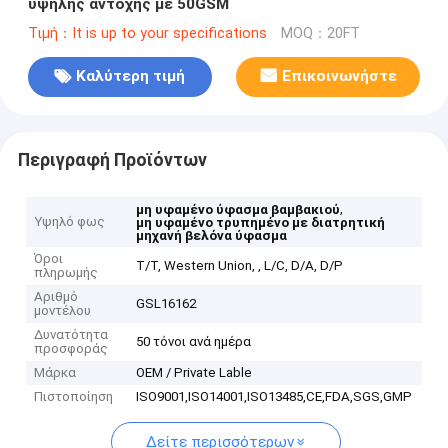
υψηλής αντοχής με 50GSM
Τιμή：It is up to your specifications
MOQ：20FT
Καλύτερη τιμή
Επικοινωνήστε
Περιγραφή Προϊόντων
,
μη υφαμένο ύφασμα βαμβακιού
Υψηλό φως
μη υφαμένο τρυπημένο με διατρητική
μηχανή βελόνα ύφασμα
Όροι
T/T, Western Union, , L/C, D/A, D/P
πληρωμής
Αριθμό
GSL16162
μοντέλου
Δυνατότητα
50 τόνοι ανά ημέρα
προσφοράς
Μάρκα
OEM / Private Lable
Πιστοποίηση
ISO9001,ISO14001,ISO13485,CE,FDA,SGS,GMP
Δείτε περισσότερων