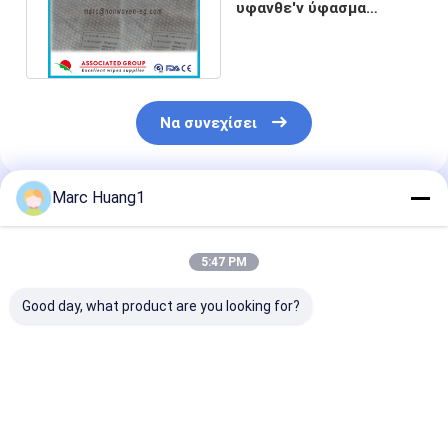
υφανθε'ν ύφασμα
Spunlace υψηλής
αντοχής με 50GSM
Να συνεχίσει
Marc Huang1
Συνιστώμενα Προϊόντα
5:47 PM
Good day, what product are you looking for?
Ρολ σπούνλας που
Πρωταθλήματα
High Quality
παράγεται από τη
Polyester-Viscose
Standard Spu
Γερμανία Μηχανή,
Spunlace Nonwoven
Nonwoven Fab