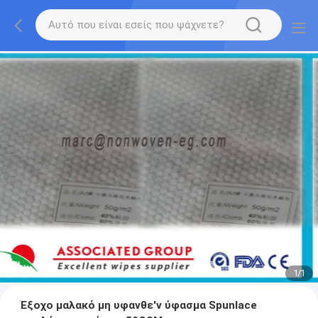
1
/
1
Έξοχο μαλακό μη υφανθε'ν ύφασμα Spunlace