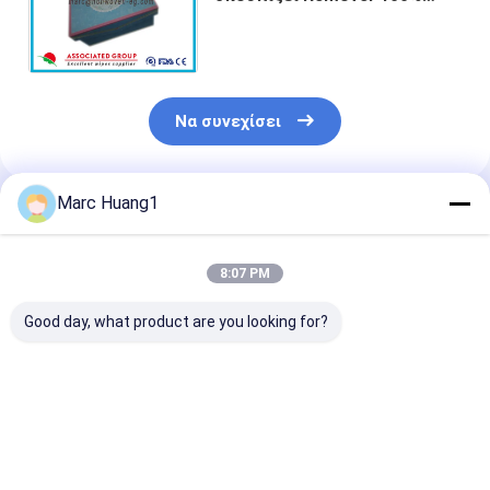
Makeup ματιών την τεχνητή
μέταξα για το ευαίσθητο
δέρμα
Να συνεχίσει
Marc Huang1
Συνιστώμενα Προϊόντα
8:07 PM
Good day, what product are you looking for?
Ενιαίο τυλίγοντας
Θηλυκό Remover
Ελεύθερο Rem
Remover Makeup
Makeup υγιεινής
Makeup
σκουπίζει το
σκουπίζει τον
οινοπνεύματο
φρέσκο άσπρο
ελεύθερο καθαρό
σκουπίζει,