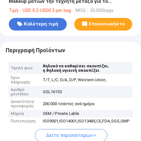
Makeup ματιών την τεχνητή μέταξα για το
ευαίσθητο δέρμα
Τιμή：USD 0.2-USD0.3 per bag
MOQ：30,000bags
Καλύτερη τιμή
Επικοινωνήστε
Περιγραφή Προϊόντων
,
θηλυκό να καθαρίσει σκουπίζει
Υψηλό φως
η θηλυκή υγιεινή σκουπίζει
Όροι
T/T, L/C, D/A, D/P, Western Union,
πληρωμής
Αριθμό
GSL16153
μοντέλου
Δυνατότητα
200.000 τσάντες ανά ημέρα
προσφοράς
Μάρκα
OEM / Private Lable
Πιστοποίηση
ISO9001,ISO14001,ISO13485,CE,FDA,SGS,GMP
Δείτε περισσότερων