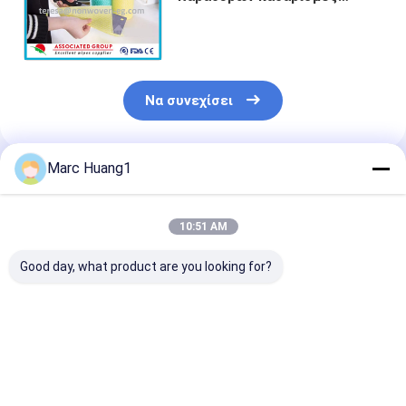
σκουπίζει λειτουργικό
είδους νοικοκυριού για τα
γυαλιά μη τοξικά
Να συνεχίσει
Marc Huang1
Συνιστώμενα Προϊόντα
10:51 AM
Good day, what product are you looking for?
Μεγάλα μη
Ο πολυ βαρέων
Ο πολυ στεγνό
υφασμένα
καθηκόντων
υφαμένος
υφάσματα
καθαρισμός σκοπού
καθαρισμός σ
καθαρισμού 30cm X
σκουπίζει για τα
σκουπίζει το