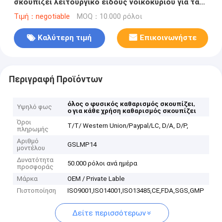
σκουπίζει λειτουργικό είδους νοικοκυριού για τα
γυαλιά μη τοξικά
Τιμή：negotiable
MOQ：10.000 ρόλοι
Καλύτερη τιμή
Επικοινωνήστε
Περιγραφή Προϊόντων
,
όλος ο φυσικός καθαρισμός σκουπίζει
Υψηλό φως
ο για κάθε χρήση καθαρισμός σκουπίζει
Όροι
T/T/ Western Union/Paypal/LC, D/A, D/P,
πληρωμής
Αριθμό
GSLMP14
μοντέλου
Δυνατότητα
50.000 ρόλοι ανά ημέρα
προσφοράς
Μάρκα
OEM / Private Lable
Πιστοποίηση
ISO9001,ISO14001,ISO13485,CE,FDA,SGS,GMP
Δείτε περισσότερων