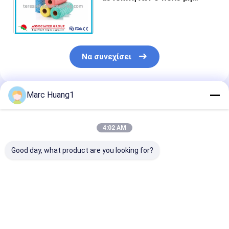
καθαρισμός σκουπίζει την
οικιακή εφαρμογή τεχνικών
Spunlaced
Να συνεχίσει
Marc Huang1
Συνιστώμενα Προϊόντα
4:02 AM
Good day, what product are you looking for?
Μεγάλα μη
Ο πολυ βαρέων
Ο πολυ στεγνό
υφασμένα
καθηκόντων
υφαμένος
υφάσματα
καθαρισμός σκοπού
καθαρισμός σ
καθαρισμού 30cm X
σκουπίζει για τα
σκουπίζει το