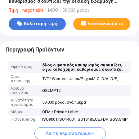
καθαρισμός σκουπίζει την οικιακή εφαρμογή
τεχνικών Spunlaced
Τιμή：negotiable
MOQ：30.000 ρόλοι
Καλύτερη τιμή
Επικοινωνήστε
Περιγραφή Προϊόντων
,
όλος ο φυσικός καθαρισμός σκουπίζει
Υψηλό φως
ο για κάθε χρήση καθαρισμός σκουπίζει
Όροι
T/T/ Western Union/Paypal/LC, D/A, D/P,
πληρωμής
Αριθμό
GSLMP12
μοντέλου
Δυνατότητα
50.000 ρόλοι ανά ημέρα
προσφοράς
Μάρκα
OEM / Private Lable
Πιστοποίηση
ISO9001,ISO14001,ISO13485,CE,FDA,SGS,GMP
Δείτε περισσότερων