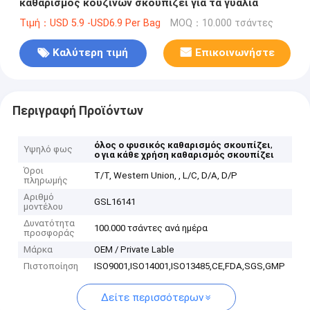
καθαρισμός κουζινών σκουπίζει για τα γυαλιά
Τιμή：USD 5.9 -USD6.9 Per Bag
MOQ：10.000 τσάντες
Καλύτερη τιμή
Επικοινωνήστε
Περιγραφή Προϊόντων
,
όλος ο φυσικός καθαρισμός σκουπίζει
Υψηλό φως
ο για κάθε χρήση καθαρισμός σκουπίζει
Όροι
T/T, Western Union, , L/C, D/A, D/P
πληρωμής
Αριθμό
GSL16141
μοντέλου
Δυνατότητα
100.000 τσάντες ανά ημέρα
προσφοράς
Μάρκα
OEM / Private Lable
Πιστοποίηση
ISO9001,ISO14001,ISO13485,CE,FDA,SGS,GMP
Δείτε περισσότερων