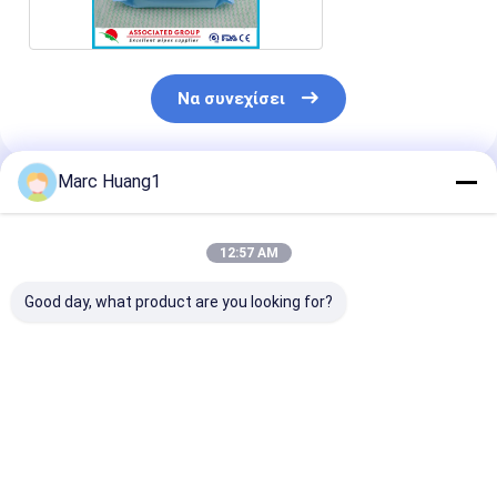
Να συνεχίσει
Marc Huang1
Συνιστώμενα Προϊόντα
12:57 AM
Good day, what product are you looking for?
Γάντι Υγρού
Γάντια υγρού
Διάμετρα γάντ
Καθαρισμού
πλυσίματος Arc για
υγρού πλύματο
Spunlace: Οικιακής
καθαρισμό
καθαρισμό
Χρήσης, Έτοιμο για
σώματος/ Γάντια
σώματος/γάντ
Εξωτερικούς
καθαρισμού/
καθαρισμού/
Καλύτερη τιμή
Καλύτερη τιμή
Καλύτερη 