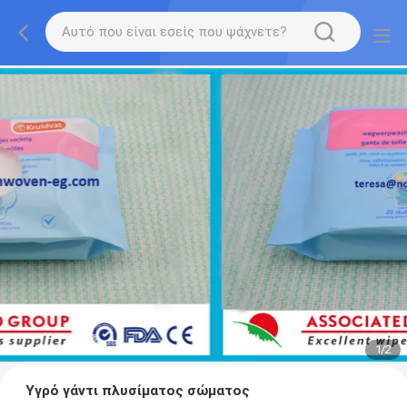
1
/
2
Υγρό γάντι πλυσίματος σώματος