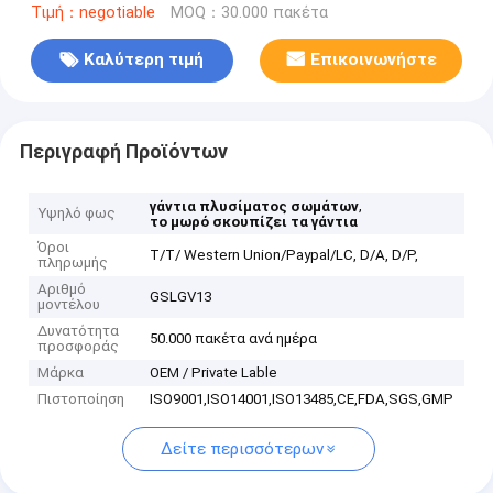
Τιμή：negotiable
MOQ：30.000 πακέτα
Καλύτερη τιμή
Επικοινωνήστε
Περιγραφή Προϊόντων
,
γάντια πλυσίματος σωμάτων
Υψηλό φως
το μωρό σκουπίζει τα γάντια
Όροι
T/T/ Western Union/Paypal/LC, D/A, D/P,
πληρωμής
Αριθμό
GSLGV13
μοντέλου
Δυνατότητα
50.000 πακέτα ανά ημέρα
προσφοράς
Μάρκα
OEM / Private Lable
Πιστοποίηση
ISO9001,ISO14001,ISO13485,CE,FDA,SGS,GMP
Δείτε περισσότερων