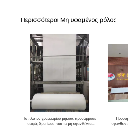
Περισσότεροι Μη υφαμένος ρόλος
punlace
Το πλάτος γραμμαρίου μήκους προσάρμοσε
Προσαρ
ίζοντας για
σαφές Spunlace που τα μη υφανθε'ντα
υφανθε'ντ