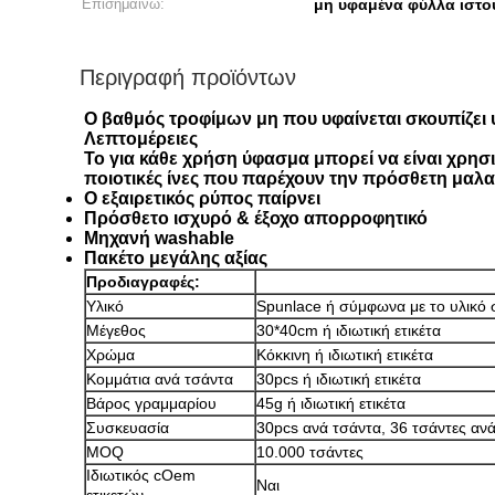
Επισημαίνω:
μη υφαμένα φύλλα ιστο
Περιγραφή προϊόντων
Ο βαθμός τροφίμων μη που υφαίνεται σκουπίζει
Λεπτομέρειες
Το για κάθε χρήση ύφασμα μπορεί να είναι χρησι
ποιοτικές ίνες που παρέχουν την πρόσθετη μαλα
Ο εξαιρετικός ρύπος παίρνει
Πρόσθετο ισχυρό & έξοχο απορροφητικό
Μηχανή washable
Πακέτο μεγάλης αξίας
Προδιαγραφές:
Υλικό
Spunlace ή σύμφωνα με το υλικό 
Μέγεθος
30*40cm ή ιδιωτική ετικέτα
Χρώμα
Κόκκινη ή ιδιωτική ετικέτα
Κομμάτια ανά τσάντα
30pcs ή ιδιωτική ετικέτα
Βάρος γραμμαρίου
45g ή ιδιωτική ετικέτα
Συσκευασία
30pcs ανά τσάντα, 36 τσάντες αν
MOQ
10.000 τσάντες
Ιδιωτικός cOem
Ναι