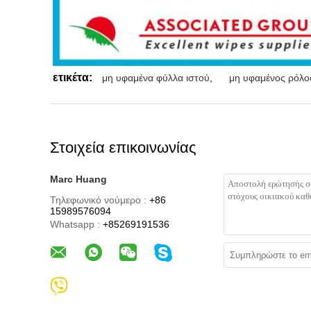
ετικέτα:
μη υφαμένα φύλλα ιστού
,
μη υφαμένος ρόλο
Στοιχεία επικοινωνίας
Marc Huang
Τηλεφωνικό νούμερο :
+86
15989576094
Whatsapp :
+85269191536