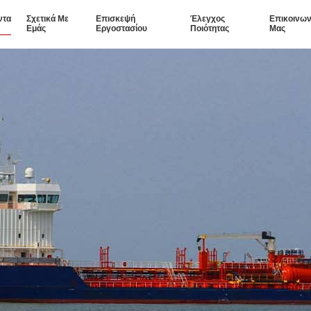
ντα
Σχετικά Με
Επισκεψή
Έλεγχος
Επικοινων
Εμάς
Εργοστασίου
Ποιότητας
Μας