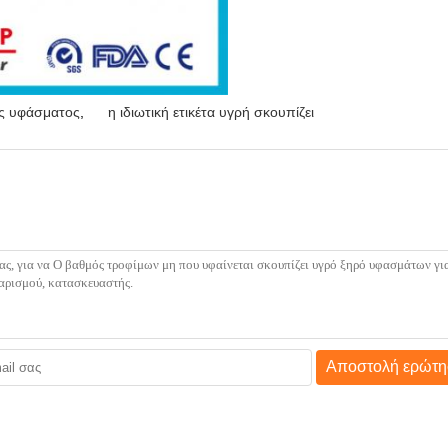
ς υφάσματος
,
η ιδιωτική ετικέτα υγρή σκουπίζει
Αποστολή ερώτη