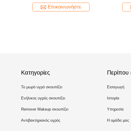
υφάσματα για ενήλικο υγρό σκουπίζουν
κάλ
Επικοινωνήστε
Κατηγορίες
Περίπου 
Το μωρό υγρό σκουπίζει
Εισαγωγή
Ενήλικος υγρός σκουπίζει
Ιστορία
Remover Makeup σκουπίζει
Υπηρεσία
Αντιβακτηριακός υγρός
Η ομάδα μας
σκουπίζει