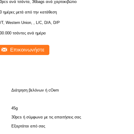
0pcs ανά τσάντα, 36bags ανά χαρτοκιβώτιο
0 ημέρες μετά από την κατάθεση
/T, Western Union, , L/C, D/A, D/P
00.000 τσάντες ανά ημέρα
Επικοινωνήστε
Διάτρηση βελόνων ή cOem
45g
30pcs ή σύμφωνα με τις απαιτήσεις σας
Εξαρτάται από σας