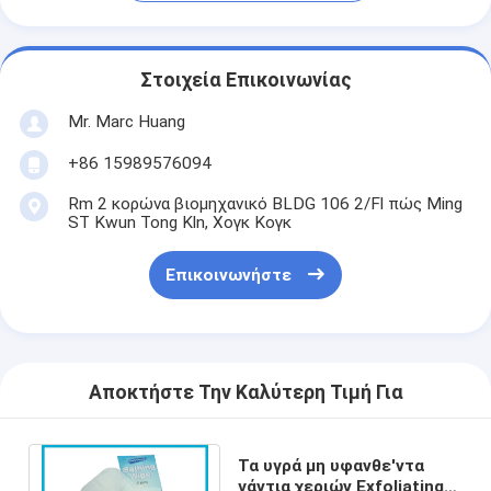
Στοιχεία Επικοινωνίας
Mr. Marc Huang
+86 15989576094
Rm 2 κορώνα βιομηχανικό BLDG 106 2/Fl πώς Ming
ST Kwun Tong Kln, Χογκ Κογκ
Επικοινωνήστε
Αποκτήστε Την Καλύτερη Τιμή Για
Τα υγρά μη υφανθε'ντα
γάντια χεριών Exfoliating