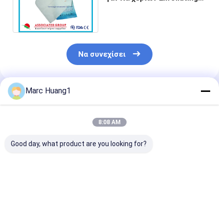
για ιατρικό, μωρό
σκουπίζουν τα γάντια
Να συνεχίσει
Marc Huang1
Συνιστώμενα Προϊόντα
8:08 AM
Good day, what product are you looking for?
Γάντι Υγρού
Γάντια υγρού
Διάμετρα γάντ
Καθαρισμού
πλυσίματος Arc για
υγρού πλύματο
Spunlace: Οικιακής
καθαρισμό
καθαρισμό
Χρήσης, Έτοιμο για
σώματος/ Γάντια
σώματος/γάντ