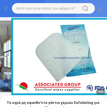
1
/
2
Τα υγρά μη υφανθε'ντα γάντια χεριών Exfoliating για