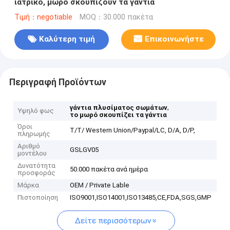
ιατρικό, μωρό σκουπίζουν τα γάντια
Τιμή：negotiable
MOQ：30.000 πακέτα
Καλύτερη τιμή
Επικοινωνήστε
Περιγραφή Προϊόντων
,
γάντια πλυσίματος σωμάτων
Υψηλό φως
το μωρό σκουπίζει τα γάντια
Όροι
T/T/ Western Union/Paypal/LC, D/A, D/P,
πληρωμής
Αριθμό
GSLGV05
μοντέλου
Δυνατότητα
50.000 πακέτα ανά ημέρα
προσφοράς
Μάρκα
OEM / Private Lable
Πιστοποίηση
ISO9001,ISO14001,ISO13485,CE,FDA,SGS,GMP
Δείτε περισσότερων