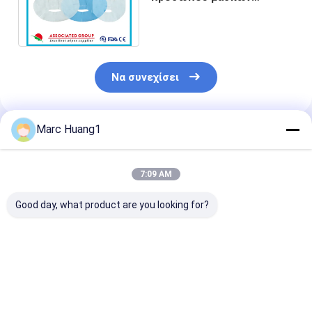
φύλλων Tencel εκχύλισμα
ροδιών μασκών φυσικό
Να συνεχίσει
Marc Huang1
Συνιστώμενα Προϊόντα
7:09 AM
Good day, what product are you looking for?
Προσαρμόστε
33 Punching
Μαύρος Punch
Punching βελόνων
βελόνων μη
βελόνων μη
τη μη υφανθείσα
υφανθε'ντων έτη
υφανθείς
σύνθεση ινών
κατασκευαστών ISO
κατασκευαστή