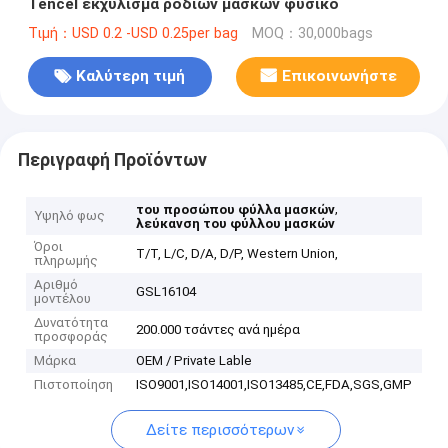
Tencel εκχύλισμα ροδιών μασκών φυσικό
Τιμή：USD 0.2 -USD 0.25per bag
MOQ：30,000bags
Καλύτερη τιμή
Επικοινωνήστε
Περιγραφή Προϊόντων
,
του προσώπου φύλλα μασκών
Υψηλό φως
λεύκανση του φύλλου μασκών
Όροι
T/T, L/C, D/A, D/P, Western Union,
πληρωμής
Αριθμό
GSL16104
μοντέλου
Δυνατότητα
200.000 τσάντες ανά ημέρα
προσφοράς
Μάρκα
OEM / Private Lable
Πιστοποίηση
ISO9001,ISO14001,ISO13485,CE,FDA,SGS,GMP
Δείτε περισσότερων