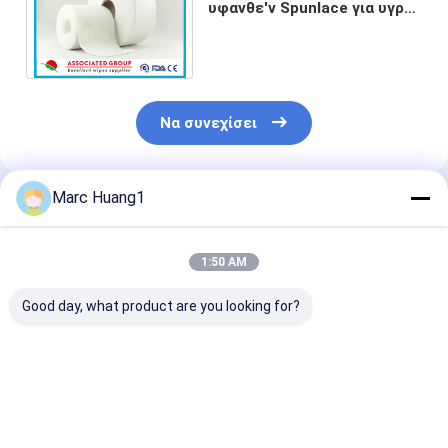
υφανθε'ν Spunlace για υγρό
σκουπίζει/Remover Makeup
το μαξιλάρι
Να συνεχίσει
Marc Huang1
Συνιστώμενα Προϊόντα
1:50 AM
Good day, what product are you looking for?
Spunlace Roll
Premium Polyester-
High Quality
Produced by
Viscose Spunlace
Standard Spu
Germany Machine,
Nonwoven for Wet
Nonwoven Fab