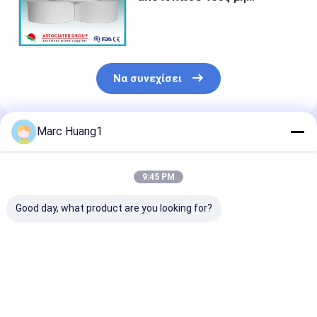
υφανθε'ντες ρόλους
υφάσματος Spunlace για τη
βιομηχανία σε ανάγλυφο
Να συνεχίσει
Marc Huang1
Συνιστώμενα Προϊόντα
9:45 PM
Good day, what product are you looking for?
Spunlace Roll
Πρωταθλήματα
High Quality
Produced by
Polyester-Viscose
Standard Spu
Germany Machine,
Spunlace Nonwoven
Nonwoven Fab
for Wet Wipe, Dry
για υγρό υποστρώμα
Supplier in Chi