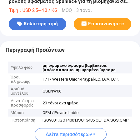
ρόλους υφάσματος Spunlace για τη βιομηχανία σε
ανάγλυφο
Τιμή：USD 2.5~4.0 / KG
MOQ：3 τόνοι
Καλύτερη τιμή
Επικοινωνήστε
Περιγραφή Προϊόντων
,
μη υφαμένο ύφασμα βαμβακιού
Υψηλό φως
βιοδιασπάσιμο μη υφαμένο ύφασμα
Όροι
T/T/ Western Union/Paypal/LC, D/A, D/P,
πληρωμής
Αριθμό
GSLNW06
μοντέλου
Δυνατότητα
20 τόνοι ανά ημέρα
προσφοράς
Μάρκα
OEM / Private Lable
Πιστοποίηση
ISO9001,ISO14001,ISO13485,CE,FDA,SGS,GMP
Δείτε περισσότερων