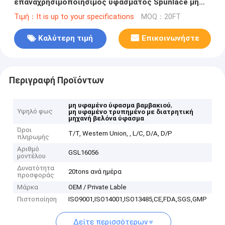
επαναχρησιμοποιήσιμος υφάσματος Spunlace μη
υφανθείς για το σπίτι
Τιμή：It is up to your specifications
MOQ：20FT
Καλύτερη τιμή
Επικοινωνήστε
Περιγραφή Προϊόντων
,
μη υφαμένο ύφασμα βαμβακιού
Υψηλό φως
μη υφαμένο τρυπημένο με διατρητική
μηχανή βελόνα ύφασμα
Όροι
T/T, Western Union, , L/C, D/A, D/P
πληρωμής
Αριθμό
GSL16056
μοντέλου
Δυνατότητα
20tons ανά ημέρα
προσφοράς
Μάρκα
OEM / Private Lable
Πιστοποίηση
ISO9001,ISO14001,ISO13485,CE,FDA,SGS,GMP
Δείτε περισσότερων