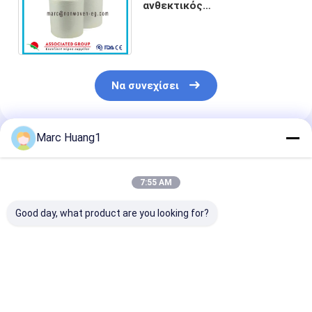
ανθεκτικός
επαναχρησιμοποιήσιμος
υφάσματος Spunlace μη
υφανθείς για το σπίτι
Να συνεχίσει
Marc Huang1
Συνιστώμενα Προϊόντα
7:55 AM
Good day, what product are you looking for?
Spunlace Roll
Premium Polyester-
High Quality
Produced by
Viscose Spunlace
Standard Spu
Germany Machine,
Nonwoven for Wet
Nonwoven Fab