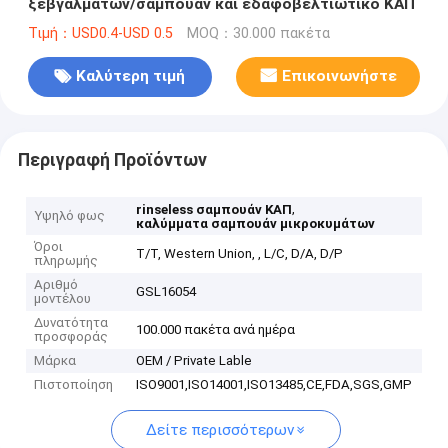
ξεβγαλμάτων/σαμπουάν και εδαφοβελτιωτικό ΚΑΠ
Τιμή：USD0.4-USD 0.5
MOQ：30.000 πακέτα
Καλύτερη τιμή
Επικοινωνήστε
Περιγραφή Προϊόντων
,
rinseless σαμπουάν ΚΑΠ
Υψηλό φως
καλύμματα σαμπουάν μικροκυμάτων
Όροι
T/T, Western Union, , L/C, D/A, D/P
πληρωμής
Αριθμό
GSL16054
μοντέλου
Δυνατότητα
100.000 πακέτα ανά ημέρα
προσφοράς
Μάρκα
OEM / Private Lable
Πιστοποίηση
ISO9001,ISO14001,ISO13485,CE,FDA,SGS,GMP
Δείτε περισσότερων