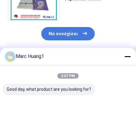
ξεβγαλμάτων/σαμπουάν και
εδαφοβελτιωτικό ΚΑΠ
Να συνεχίσει
Marc Huang1
Συνιστώμενα Προϊόντα
2:07 PM
Good day, what product are you looking for?
Χωρίς καπάκι
Disposable Shower
2024 Καπάκι
σαμπουάν
Cap for Bathing,
Σαμπουάν Χωρ
μικροκυμάτων
Dustproof Cleaning
Πλύσιμο Κρατ
& Cooking Oil Fume
τα μαλλιά σας