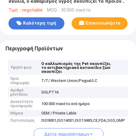
σκυλιά, ο καθαρισμός υγρός σκουπίζει το προϊόν
μίας χρήσης
Τιμή：negotiable
MOQ：30.000 πακέτα
Καλύτερη τιμή
Επικοινωνήστε
Περιγραφή Προϊόντων
,
Ο καλλωπισμός της Pet σκουπίζει
Υψηλό φως
το αντιβακτηριακό κατοικίδιο ζώο
σκουπίζει
Όροι
T/T/ Western Union/Paypal/LC
πληρωμής
Αριθμό
GSLPT16
μοντέλου
Δυνατότητα
100.000 πακέτα ανά ημέρα
προσφοράς
Μάρκα
OEM / Private Lable
Πιστοποίηση
ISO9001,ISO14001,ISO13485,CE,FDA,SGS,GMP
Δείτε περισσότερων