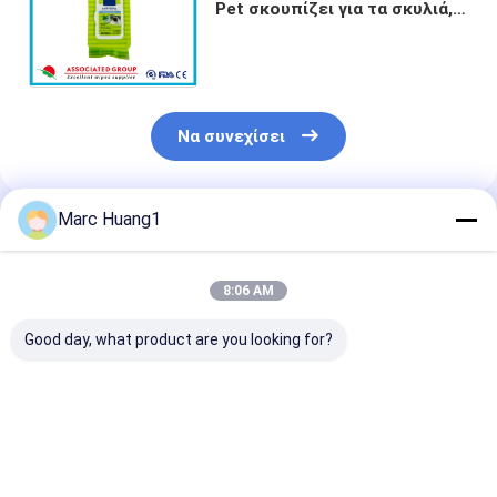
Pet σκουπίζει για τα σκυλιά,
ο καθαρισμός υγρός
σκουπίζει το προϊόν μίας
χρήσης
Να συνεχίσει
Marc Huang1
Συνιστώμενα Προϊόντα
8:06 AM
Good day, what product are you looking for?
Υγρά μαντηλάκια
Ο καθαρισμός
Ο άσπρος μη
Yuanai για τον
αυτιών σκυλιών
τοξικός καθα
καθαρισμό των
σκουπίζει
της Pet σκουπ