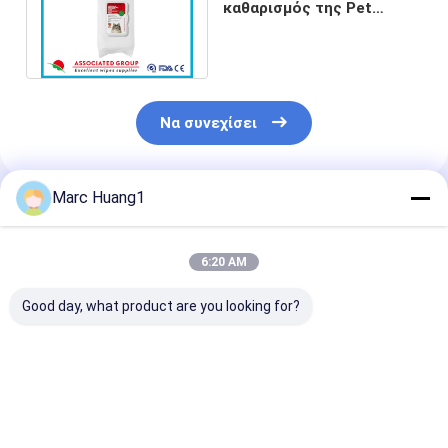
καθαρισμός της Pet
σκουπίζει τη φιλική ISO
πιστοποίηση Eco
Να συνεχίσει
Marc Huang1
Συνιστώμενα Προϊόντα
6:20 AM
Good day, what product are you looking for?
Υγρά μαντηλάκια
Ο καθαρισμός
Ο άσπρος μη
Yuanai για τον
αυτιών σκυλιών
τοξικός καθα
καθαρισμό των
σκουπίζει
της Pet σκουπ