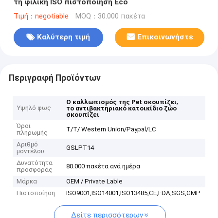
τη φιλική ISO πιστοποίηση Eco
Τιμή：negotiable
MOQ：30.000 πακέτα
Καλύτερη τιμή
Επικοινωνήστε
Περιγραφή Προϊόντων
,
Ο καλλωπισμός της Pet σκουπίζει
Υψηλό φως
το αντιβακτηριακό κατοικίδιο ζώο
σκουπίζει
Όροι
T/T/ Western Union/Paypal/LC
πληρωμής
Αριθμό
GSLPT14
μοντέλου
Δυνατότητα
80.000 πακέτα ανά ημέρα
προσφοράς
Μάρκα
OEM / Private Lable
Πιστοποίηση
ISO9001,ISO14001,ISO13485,CE,FDA,SGS,GMP
Δείτε περισσότερων