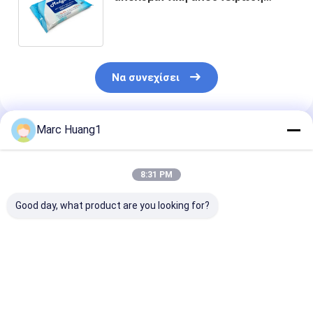
αποστείρωσης σκουπίζει
Benzalkonium BZK σκουπίζει
Να συνεχίσει
Marc Huang1
Συνιστώμενα Προϊόντα
8:31 PM
Good day, what product are you looking for?
Yuanai Travel &
Ξαναχρησιμοποιήσιμα
Μη αρωματικ
Daily Hygiene
πλυντήρια XL 50
Υπερμαλαγμέ
Cleaning Wipes -
φύλλα 8 "x 12" για
Τυλιζόμενα
Spunlace Fabric,
ενήλικες
Νεογέννητα