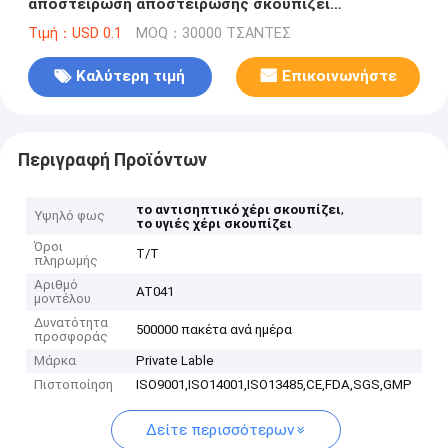
αποστείρωση αποστείρωσης σκουπίζει
Benzalkonium BZK σκουπίζει
Τιμή：USD 0.1
MOQ：30000 ΤΣΑΝΤΕΣ
Καλύτερη τιμή
Επικοινωνήστε
Περιγραφή Προϊόντων
,
το αντισηπτικό χέρι σκουπίζει
Υψηλό φως
το υγιές χέρι σκουπίζει
Όροι
T/T
πληρωμής
Αριθμό
AT041
μοντέλου
Δυνατότητα
500000 πακέτα ανά ημέρα
προσφοράς
Μάρκα
Private Lable
Πιστοποίηση
ISO9001,ISO14001,ISO13485,CE,FDA,SGS,GMP
Δείτε περισσότερων