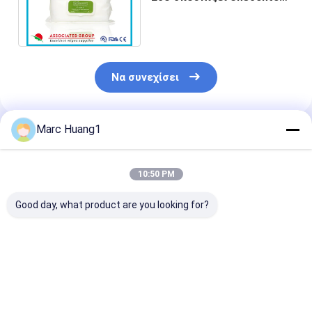
το μέγεθος ταξιδιού υγρό
σκουπίζει
Να συνεχίσει
Marc Huang1
Συνιστώμενα Προϊόντα
10:50 PM
Good day, what product are you looking for?
40pcs 60pcs 80pcs
Yuanai Απλώς
Πλυόμενα υγρ
Ξαναχρησιμοποιήσιμα
ευαίσθητο
πετσέτες
υγρά πετσέτες για
καθημερινό απαλό
τουαλέτας (3 
ευαίσθητο δέρμα με
γυναικείο πετσέτες
μετρητά)