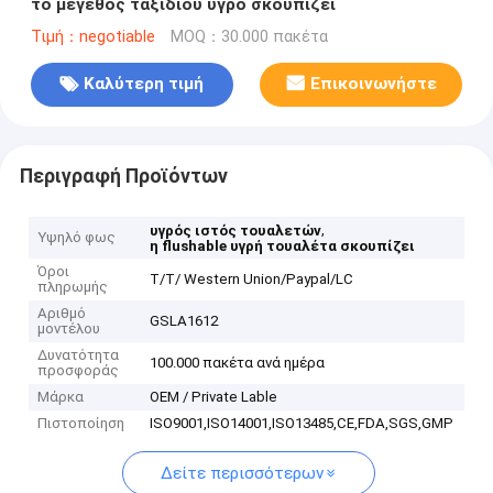
το μέγεθος ταξιδιού υγρό σκουπίζει
Τιμή：negotiable
MOQ：30.000 πακέτα
Καλύτερη τιμή
Επικοινωνήστε
Περιγραφή Προϊόντων
,
υγρός ιστός τουαλετών
Υψηλό φως
η flushable υγρή τουαλέτα σκουπίζει
Όροι
T/T/ Western Union/Paypal/LC
πληρωμής
Αριθμό
GSLA1612
μοντέλου
Δυνατότητα
100.000 πακέτα ανά ημέρα
προσφοράς
Μάρκα
OEM / Private Lable
Πιστοποίηση
ISO9001,ISO14001,ISO13485,CE,FDA,SGS,GMP
Δείτε περισσότερων