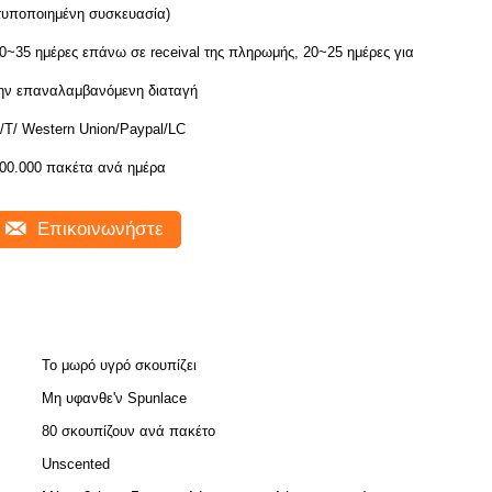
τυποποιημένη συσκευασία)
0~35 ημέρες επάνω σε receival της πληρωμής, 20~25 ημέρες για
ην επαναλαμβανόμενη διαταγή
/T/ Western Union/Paypal/LC
00.000 πακέτα ανά ημέρα
Επικοινωνήστε
Το μωρό υγρό σκουπίζει
Μη υφανθε'ν Spunlace
80 σκουπίζουν ανά πακέτο
Unscented