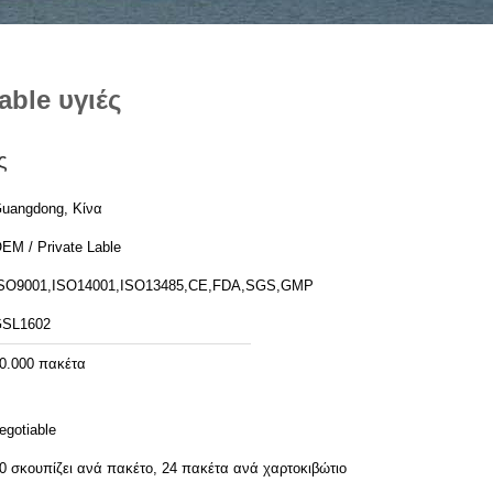
ble υγιές
ς
uangdong, Κίνα
EM / Private Lable
SO9001,ISO14001,ISO13485,CE,FDA,SGS,GMP
SL1602
0.000 πακέτα
egotiable
0 σκουπίζει ανά πακέτο, 24 πακέτα ανά χαρτοκιβώτιο