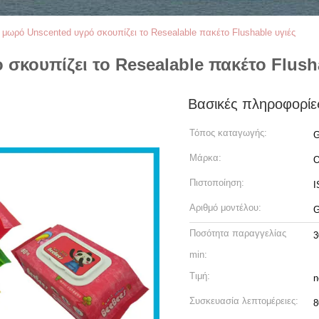
 μωρό Unscented υγρό σκουπίζει το Resealable πακέτο Flushable υγιές
σκουπίζει το Resealable πακέτο Flusha
Βασικές πληροφορίε
Τόπος καταγωγής:
G
Μάρκα:
O
Πιστοποίηση:
I
Αριθμό μοντέλου:
G
Ποσότητα παραγγελίας
3
min:
Τιμή:
n
Συσκευασία λεπτομέρειες:
8