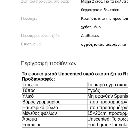
Ζωή του προϊόντος στο ράφι:
Μέχρι 2 έτος. Για τα καλύτ
θερμοκρασία δωματίου.
Προσοχές:
Κρατήστε από την προσιτότη
χρήση μόνο.
Προσαρμοσμένο σχέδιο:
Διαθέσιμος
Επισημαίνω:
υγρός ιστός μωρών
το
,
Περιγραφή προϊόντων
Το φυσικό μωρό Unscented υγρό σκουπίζει το Re
Προδιαγραφές:
Στοιχείο
Το μωρό υγρό σκουπ
Τύπος
Υγρός
Υλικό
Μη υφανθε'ν Spunl
Βάρος γραμμαρίου
, που προσαρμόζον
Εσωτερικό φύλλο
, που προσαρμόζον
Μέγεθος φύλλων
15×20cm, προσαρμ
Άρωμα
Unscented. Το άρω
Formular
Food-grade formula