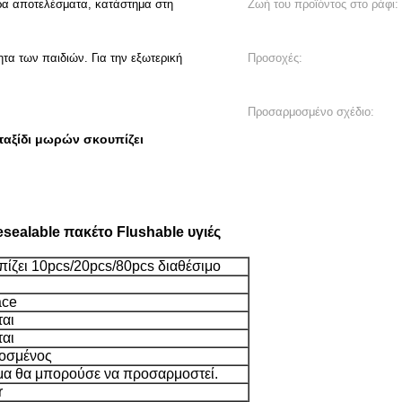
ερα αποτελέσματα, κατάστημα στη
Ζωή του προϊόντος στο ράφι:
τα των παιδιών. Για την εξωτερική
Προσοχές:
Προσαρμοσμένο σχέδιο:
 ταξίδι μωρών σκουπίζει
sealable πακέτο Flushable υγιές
ίζει 10pcs/20pcs/80pcs διαθέσιμο
ace
ται
ται
οσμένος
μα θα μπορούσε να προσαρμοστεί.
r