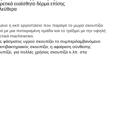
αιρετικά ευαίσθητο δέρμα επίσης
ελεύθερα
ωμένο η κκπ εργοστάσιο που παράγει το μωρό σκουπίζει
εί με μια πεπειραμένη ομάδα και το τρέξιμο με την υψηλή
οτικά machineries.
ς φάσματος υγρού σκουπίζει το συμπεριλαμβανόμενο
αντιβακτηριακός σκουπίζει, η αφαίρεση σύνθεσης
υπίζει, για πολλές χρήσεις σκουπίζει κ.λπ. στα