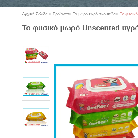
Αρχική Σελίδα
>
Προϊόντα
>
Το μωρό υγρό σκουπίζει
>
Το φυσικό
Το φυσικό μωρό Unscented υγρό 