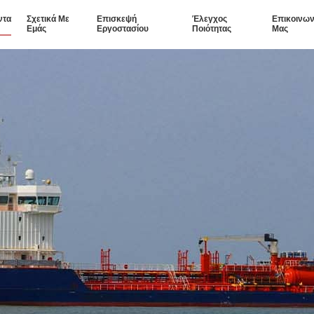
ντα
Σχετικά Με
Επισκεψή
Έλεγχος
Επικοινων
Εμάς
Εργοστασίου
Ποιότητας
Μας