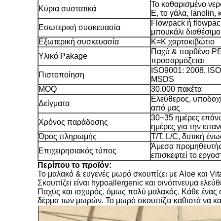
Το καθαρισμένο νερό,
Κύρια συστατικά
Ε, το γάλα, lanolin
Flowpack ή flowpack
Εσωτερική συσκευασία
μπουκάλι διαθέσιμο
Εξωτερική συσκευασία
K=K χαρτοκιβώτιο
Παχύ & παρθένο PE
Υλικό Pakage
προσαρμόζεται
ISO9001: 2008, IS
Πιστοποίηση
MSDS
MOQ
30.000 πακέτα
Ελεύθερος, υποδοχή
Δείγματα
από μας
30~35 ημέρες επάνω
Χρόνος παράδοσης
ημέρες για την επα
Όρος πληρωμής
T/T, L/C, δυτική έν
Άμεσα προμηθευτής
Επιχειρησιακός τύπος
επισκεφτεί το εργοσ
Περίπου το προϊόν:
Το μαλακό & ευγενές μωρό σκουπίζει με Aloe και Vit
Σκουπίζει είναι hypoallergenic και οινόπνευμα ελεύθ
Παχύς και ισχυρός, όμως πολύ μαλακός. Κάθε ένας σκ
δέρμα των μωρών. Το μωρό σκουπίζει καθιστά να κα