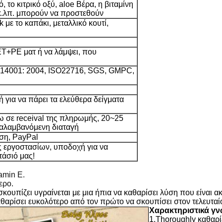
 το κιτρικό οξύ, aloe Βέρα, η βιταμίνη
, κ.λπ. μπορούν να προστεθούν
 με το καπάκι, μεταλλικό κουτί,
T+PE ματ ή να λάμψει, που
O14001: 2004, ISO22716, SGS, GMPC,
 για να πάρει τα ελεύθερα δείγματα
 σε receival της πληρωμής, 20~25
ναλαμβανόμενη διαταγή
ωση, PayPal
 εργοστασίων, υποδοχή για να
τάσιό μας!
amin Ε.
ερο.
ουπίζει υγραίνεται με μια ήπια να καθαρίσει λύση που είναι α
θαρίσει ευκολότερο από τον πρώτο να σκουπίσει στον τελευταί
Χαρακτηριστικά γν
1.Thoroughly καθαρί