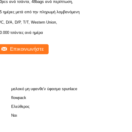
0pcs ανά τσάντα, 48bags ανά περίπτωση,
5 ημέρες μετά από την πληρωμή λαμβανόμενη
/C, D/A, D/P, T/T, Western Union,
0.000 τσάντες ανά ημέρα
Επικοινωνήστε
μαλακό μη υφανθε'ν ύφασμα spunlace
flowpack
Ελεύθερος
Ναι