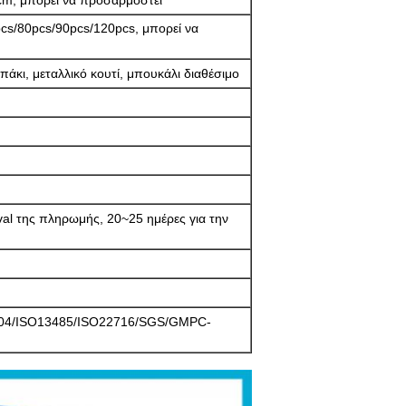
m, μπορεί να προσαρμοστεί
cs/80pcs/90pcs/120pcs, μπορεί να
πάκι, μεταλλικό κουτί, μπουκάλι διαθέσιμο
al της πληρωμής, 20~25 ημέρες για την
004/ISO13485/ISO22716/SGS/GMPC-