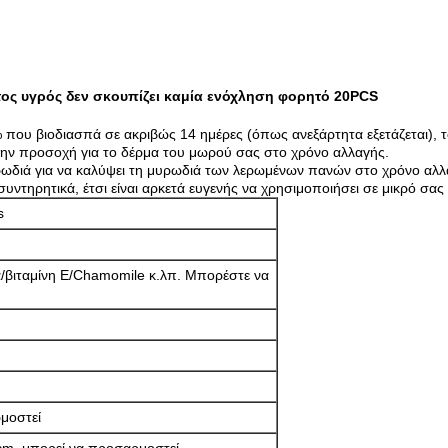
ς υγρός δεν σκουπίζει καμία ενόχληση φορητό 20PCS
που βιοδιασπά σε ακριβώς 14 ημέρες (όπως ανεξάρτητα εξετάζεται), το
την προσοχή για το δέρμα του μωρού σας στο χρόνο αλλαγής.
ρωδιά για να καλύψει τη μυρωδιά των λερωμένων πανών στο χρόνο αλλα
 συντηρητικά, έτσι είναι αρκετά ευγενής να χρησιμοποιήσει σε μικρό σ
s
α/βιταμίνη Ε/Chamomile κ.λπ. Μπορέστε να
μοστεί