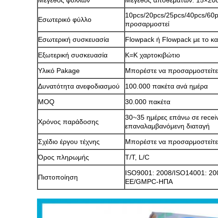
Μέγεθος φύλλων
Μέγεθος αποθεμάτων: 15×20c
10pcs/20pcs/25pcs/40pcs/60p
Εσωτερικό φύλλο
προσαρμοστεί
Εσωτερική συσκευασία
Flowpack ή Flowpack με το κα
Εξωτερική συσκευασία
K=K χαρτοκιβώτιο
Υλικό Pakage
Μπορέστε να προσαρμοστείτε
Δυνατότητα ανεφοδιασμού
100.000 πακέτα ανά ημέρα
MOQ
30.000 πακέτα
30~35 ημέρες επάνω σε receiv
Χρόνος παράδοσης
επαναλαμβανόμενη διαταγή
Σχέδιο έργου τέχνης
Μπορέστε να προσαρμοστείτε
Όρος πληρωμής
T/T, L/C
ISO9001: 2008/ISO14001: 2
Πιστοποίηση
ΕΕ/GMPC-ΗΠΑ