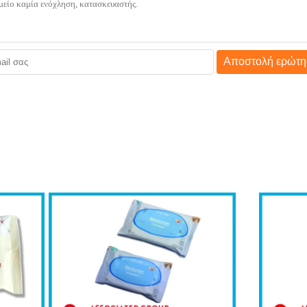
Αποστολή ερώτη
ι