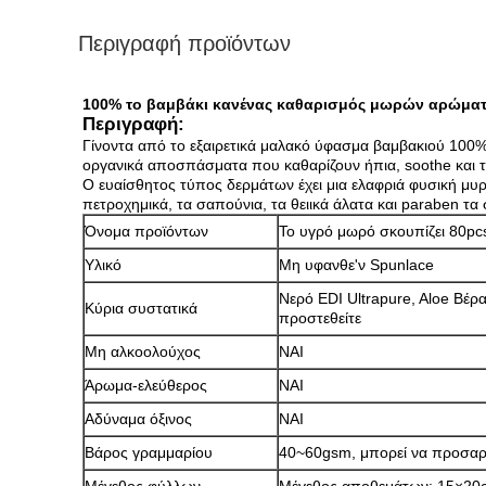
Περιγραφή προϊόντων
100% το βαμβάκι κανένας καθαρισμός μωρών αρώματο
Περιγραφή:
Γίνοντα από το εξαιρετικά μαλακό ύφασμα βαμβακιού 100% 
οργανικά αποσπάσματα που καθαρίζουν ήπια, soothe και 
Ο ευαίσθητος τύπος δερμάτων έχει μια ελαφριά φυσική μυ
πετροχημικά, τα σαπούνια, τα θειικά άλατα και paraben τα
Όνομα προϊόντων
Το υγρό μωρό σκουπίζει 80pc
Υλικό
Μη υφανθε'ν Spunlace
Νερό EDI Ultrapure, Aloe Βέρ
Κύρια συστατικά
προστεθείτε
Μη αλκοολούχος
ΝΑΙ
Άρωμα-ελεύθερος
ΝΑΙ
Αδύναμα όξινος
ΝΑΙ
Βάρος γραμμαρίου
40~60gsm, μπορεί να προσαρ