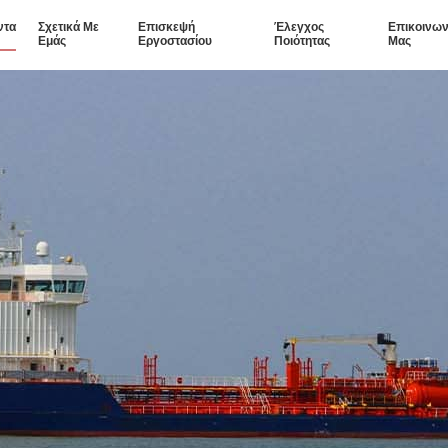
ντα
Σχετικά Με
Επισκεψή
Έλεγχος
Επικοινων
Εμάς
Εργοστασίου
Ποιότητας
Μας