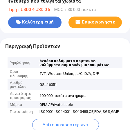
ελεύθερο που τυλίγεται χωριστά
Τιμή：USD0.4-USD 0.5
MOQ：30.000 πακέτα
Καλύτερη τιμή
Επικοινωνήστε
Περιγραφή Προϊόντων
,
άνυδρα καλύμματα σαμπουάν
Υψηλό φως
καλύμματα σαμπουάν μικροκυμάτων
Όροι
T/T, Western Union, , L/C, D/A, D/P
πληρωμής
Αριθμό
GSL16051
μοντέλου
Δυνατότητα
100.000 πακέτα ανά ημέρα
προσφοράς
Μάρκα
OEM / Private Lable
Πιστοποίηση
ISO9001,ISO14001,ISO13485,CE,FDA,SGS,GMP
Δείτε περισσότερων