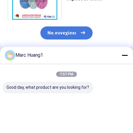
ξεβγαλμάτων ελεύθερο
που τυλίγεται χωριστά
Να συνεχίσει
Marc Huang1
Συνιστώμενα Προϊόντα
7:57 PM
Good day, what product are you looking for?
Χωρίς καπάκι
Disposable Shower
2024 Καπάκι
σαμπουάν
Cap for Bathing,
Σαμπουάν Χωρ
μικροκυμάτων
Dustproof Cleaning
Πλύσιμο Κρατ
& Cooking Oil Fume
τα μαλλιά σας